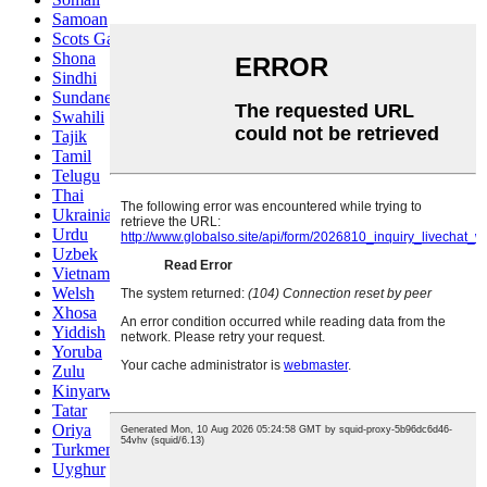
Samoan
Scots Gaelic
Shona
Sindhi
Sundanese
Swahili
Tajik
Tamil
Telugu
Thai
Ukrainian
Urdu
Uzbek
Vietnamese
Welsh
Xhosa
Yiddish
Yoruba
Zulu
Kinyarwanda
Tatar
Oriya
Turkmen
Uyghur