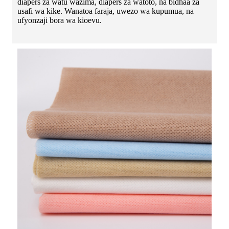
diapers za watu wazima, diapers za watoto, na bidhaa za
usafi wa kike. Wanatoa faraja, uwezo wa kupumua, na
ufyonzaji bora wa kioevu.