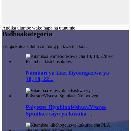
Andika ujumbe wako hapa na ututumie
Bidhaa
kategoria
Lenga kutoa suluhu za mong pu kwa miaka 5.
Nambari ya Lazi Iliyoangaziwa ya
10, 18, 22...
Polyester Iliyobinafsishwa/Viscose
Spunlace isiyo ya kusuka ...