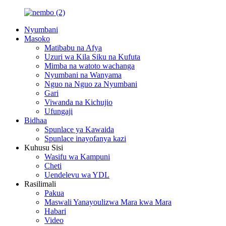
Nyumbani
Masoko
Matibabu na Afya
Uzuri wa Kila Siku na Kufuta
Mimba na watoto wachanga
Nyumbani na Wanyama
Nguo na Nguo za Nyumbani
Gari
Viwanda na Kichujio
Ufungaji
Bidhaa
Spunlace ya Kawaida
Spunlace inayofanya kazi
Kuhusu Sisi
Wasifu wa Kampuni
Cheti
Uendelevu wa YDL
Rasilimali
Pakua
Maswali Yanayoulizwa Mara kwa Mara
Habari
Video