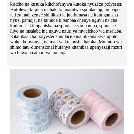
kisicho na kusuka kilichofanywa kutoka nyuzi za polyester.
Hutolewa kupitia mchakato unaoitwa spunlacing, ambapo
jeti za maji zenye shinikizo la juu hunasa na kuunganisha
nyuzi pamoja, na kuunda kitambaa chenye nguvu na cha
kudumu. Ikilinganisha na spunlace sambamba, spunlace
iliyo na msalaba ina nguvu nzuri ya mwelekeo wa msalaba.
Kitambaa cha polyester spunlace kinajulikana kwa upole
wake, kunyonya, na mali ya kukausha haraka. Muundo wa
shimo tatu-dimensional hufanya kitambaa upenyezaji mzuri
wa hewa na athari ya kuchuja.