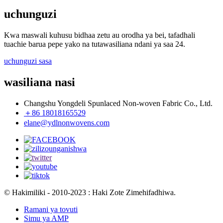
uchunguzi
Kwa maswali kuhusu bidhaa zetu au orodha ya bei, tafadhali
tuachie barua pepe yako na tutawasiliana ndani ya saa 24.
uchunguzi sasa
wasiliana nasi
Changshu Yongdeli Spunlaced Non-woven Fabric Co., Ltd.
＋86 18018165529
elane@ydlnonwovens.com
© Hakimiliki - 2010-2023 : Haki Zote Zimehifadhiwa.
Ramani ya tovuti
Simu ya AMP