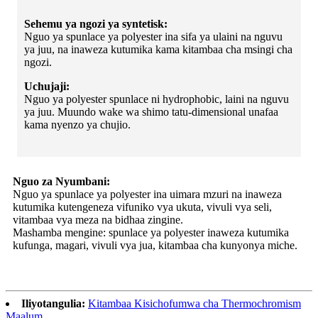
Sehemu ya ngozi ya syntetisk:
Nguo ya spunlace ya polyester ina sifa ya ulaini na nguvu
ya juu, na inaweza kutumika kama kitambaa cha msingi cha
ngozi.
Uchujaji:
Nguo ya polyester spunlace ni hydrophobic, laini na nguvu
ya juu. Muundo wake wa shimo tatu-dimensional unafaa
kama nyenzo ya chujio.
Nguo za Nyumbani:
Nguo ya spunlace ya polyester ina uimara mzuri na inaweza
kutumika kutengeneza vifuniko vya ukuta, vivuli vya seli,
vitambaa vya meza na bidhaa zingine.
Mashamba mengine: spunlace ya polyester inaweza kutumika
kufunga, magari, vivuli vya jua, kitambaa cha kunyonya miche.
Iliyotangulia:
Kitambaa Kisichofumwa cha Thermochromism
Maalum