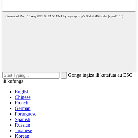
Gonga ingiza ili kutafuta au ESC
ili kufunga
English
Chinese
French
German
Portuguese
Spanish
Russian
Japanese
Korean