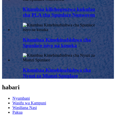
Kitambaa kilichogeuzwa kukufaa
cha PLA cha Spunlace Nonwoven
Kitambaa Kimebinafsishwa cha
Spunlace isiyo na kusuka
Kitambaa Kimebinafsishwa cha
Nyuzi za Mianzi Spunlace
habari
Nyumbani
Wasifu wa Kampuni
Wasiliana Nasi
Pakua