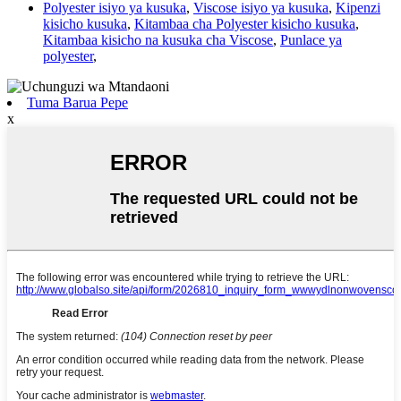
Polyester isiyo ya kusuka
,
Viscose isiyo ya kusuka
,
Kipenzi
kisicho kusuka
,
Kitambaa cha Polyester kisicho kusuka
,
Kitambaa kisicho na kusuka cha Viscose
,
Punlace ya
polyester
,
Tuma Barua Pepe
x