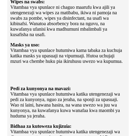
Wipes na swabs:
Vitambaa vya spunlace ni chaguo maarufu kwa ajili ya
utengenezaji wa wipes za matibabu, ikiwa ni pamoja na
swabs za pombe, wipes ya disinfectant, na usafi wa
kibinafsi. Wanatoa absorbency bora na nguvu, na
kuwafanya ufanisi kwa madhumuni mbalimbali ya
kusafisha na usafi.
Masks ya uso:
Vitambaa vya spunlace hutumiwa kama tabaka za kuchuja
katika masks ya upasuaji na vipumuaji. Hutoa uchujaji
mzuri wa chembe huku pia ikiruhusu uwezo wa kupumua.
Pedi za kunyonya na mavazi:
Vitambaa vya spunlace hutumiwa katika utengenezaji wa
pedi za kunyonya, nguo za jeraha, na sponji za upasuaji.
Wao ni laini, hawana hasira, na wana uwezo wa juu wa
kunyonya, na kuwafanya kuwa wanafaa kwa maombi ya
huduma ya jeraha.
Bidhaa za kutoweza kujizuia:
Vitambaa vya spunlace hutumiwa katika utengenezaji wa