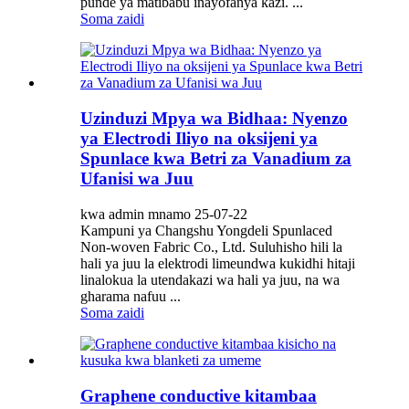
punde ya matibabu inayofanya kazi. ...
Soma zaidi
Uzinduzi Mpya wa Bidhaa: Nyenzo
ya Electrodi Iliyo na oksijeni ya
Spunlace kwa Betri za Vanadium za
Ufanisi wa Juu
kwa admin mnamo 25-07-22
Kampuni ya Changshu Yongdeli Spunlaced
Non-woven Fabric Co., Ltd. Suluhisho hili la
hali ya juu la elektrodi limeundwa kukidhi hitaji
linalokua la utendakazi wa hali ya juu, na wa
gharama nafuu ...
Soma zaidi
Graphene conductive kitambaa