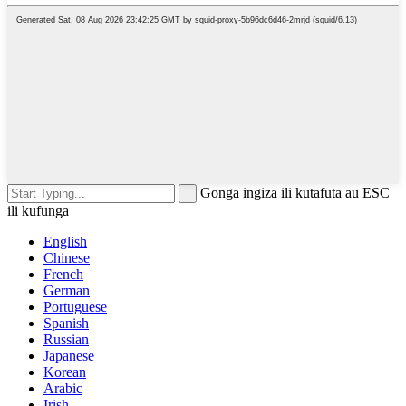
Gonga ingiza ili kutafuta au ESC
ili kufunga
English
Chinese
French
German
Portuguese
Spanish
Russian
Japanese
Korean
Arabic
Irish