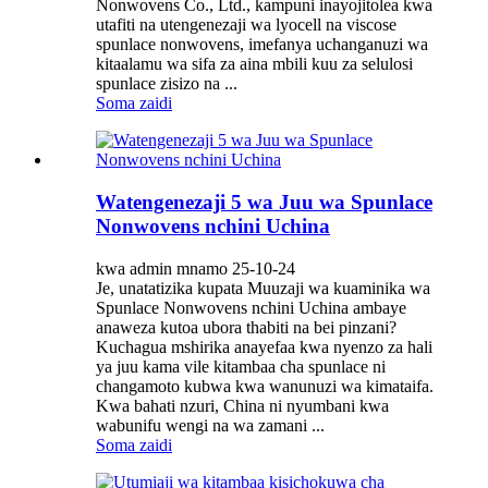
Nonwovens Co., Ltd., kampuni inayojitolea kwa
utafiti na utengenezaji wa lyocell na viscose
spunlace nonwovens, imefanya uchanganuzi wa
kitaalamu wa sifa za aina mbili kuu za selulosi
spunlace zisizo na ...
Soma zaidi
Watengenezaji 5 wa Juu wa Spunlace
Nonwovens nchini Uchina
kwa admin mnamo 25-10-24
Je, unatatizika kupata Muuzaji wa kuaminika wa
Spunlace Nonwovens nchini Uchina ambaye
anaweza kutoa ubora thabiti na bei pinzani?
Kuchagua mshirika anayefaa kwa nyenzo za hali
ya juu kama vile kitambaa cha spunlace ni
changamoto kubwa kwa wanunuzi wa kimataifa.
Kwa bahati nzuri, China ni nyumbani kwa
wabunifu wengi na wa zamani ...
Soma zaidi