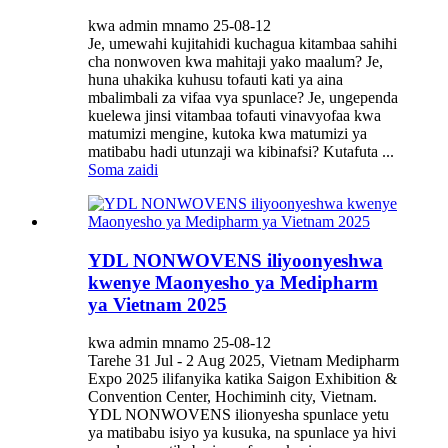
kwa admin mnamo 25-08-12
Je, umewahi kujitahidi kuchagua kitambaa sahihi
cha nonwoven kwa mahitaji yako maalum? Je,
huna uhakika kuhusu tofauti kati ya aina
mbalimbali za vifaa vya spunlace? Je, ungependa
kuelewa jinsi vitambaa tofauti vinavyofaa kwa
matumizi mengine, kutoka kwa matumizi ya
matibabu hadi utunzaji wa kibinafsi? Kutafuta ...
Soma zaidi
YDL NONWOVENS iliyoonyeshwa
kwenye Maonyesho ya Medipharm
ya Vietnam 2025
kwa admin mnamo 25-08-12
Tarehe 31 Jul - 2 Aug 2025, Vietnam Medipharm
Expo 2025 ilifanyika katika Saigon Exhibition &
Convention Center, Hochiminh city, Vietnam.
YDL NONWOVENS ilionyesha spunlace yetu
ya matibabu isiyo ya kusuka, na spunlace ya hivi