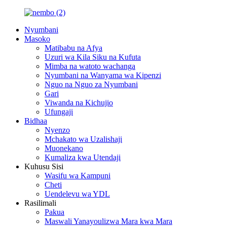
Nyumbani
Masoko
Matibabu na Afya
Uzuri wa Kila Siku na Kufuta
Mimba na watoto wachanga
Nyumbani na Wanyama wa Kipenzi
Nguo na Nguo za Nyumbani
Gari
Viwanda na Kichujio
Ufungaji
Bidhaa
Nyenzo
Mchakato wa Uzalishaji
Muonekano
Kumaliza kwa Utendaji
Kuhusu Sisi
Wasifu wa Kampuni
Cheti
Uendelevu wa YDL
Rasilimali
Pakua
Maswali Yanayoulizwa Mara kwa Mara