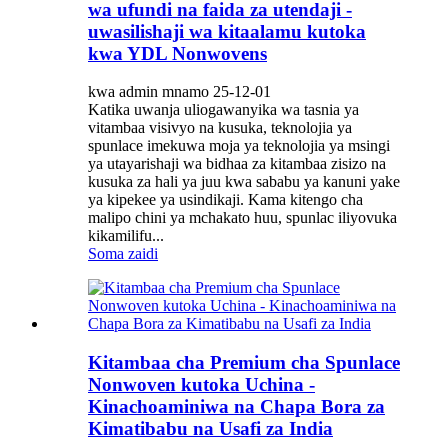
wa ufundi na faida za utendaji -
uwasilishaji wa kitaalamu kutoka
kwa YDL Nonwovens
kwa admin mnamo 25-12-01
Katika uwanja uliogawanyika wa tasnia ya
vitambaa visivyo na kusuka, teknolojia ya
spunlace imekuwa moja ya teknolojia ya msingi
ya utayarishaji wa bidhaa za kitambaa zisizo na
kusuka za hali ya juu kwa sababu ya kanuni yake
ya kipekee ya usindikaji. Kama kitengo cha
malipo chini ya mchakato huu, spunlac iliyovuka
kikamilifu...
Soma zaidi
Kitambaa cha Premium cha Spunlace
Nonwoven kutoka Uchina -
Kinachoaminiwa na Chapa Bora za
Kimatibabu na Usafi za India