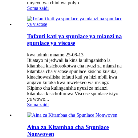
unyevu wa chini wa polyp ...
Soma zaidi
Tofauti kati ya spunlace ya mianzi na
spunlace ya viscose
kwa admin mnamo 25-08-13
Ifuatayo ni jedwali la kina la ulinganisho la
kitambaa kisichosokotwa cha nyuzi za mianzi na
kitambaa cha viscose spunlace kisicho kusuka,
kinachowasilisha tofauti kati ya hizi mbili kwa
angavu kutoka kwa mwelekeo wa msingi:
Kipimo cha kulinganisha nyuzi za mianzi
kitambaa kisichofumwa Viscose spunlace isiyo
ya wowo...
Soma zaidi
Aina za Kitambaa cha Spunlace
Nonwoven