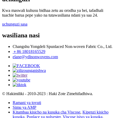
Kwa maswali kuhusu bidhaa zetu au orodha ya bei, tafadhali
tuachie barua pepe yako na tutawasiliana ndani ya saa 24.
uchunguzi sasa
wasiliana nasi
Changshu Yongdeli Spunlaced Non-woven Fabric Co., Ltd.
＋86 18018165529
elane@ydlnonwovens.com
© Hakimiliki - 2010-2023 : Haki Zote Zimehifadhiwa.
Ramani ya tovuti
Simu ya AMP
Kitambaa kisicho na kusuka cha Viscose
,
Kipenzi kisicho
kusuka
,
Punlace ya polyester
,
Viscose isiyo ya kusuka
,