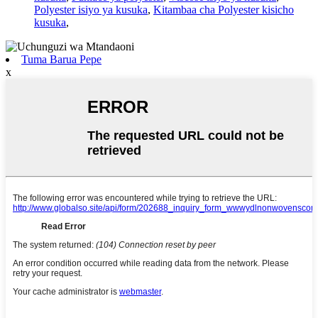
Polyester isiyo ya kusuka
,
Kitambaa cha Polyester kisicho
kusuka
,
Tuma Barua Pepe
x