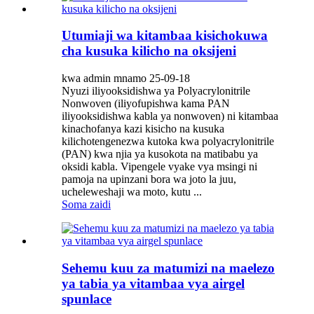
Utumiaji wa kitambaa kisichokuwa
cha kusuka kilicho na oksijeni
kwa admin mnamo 25-09-18
Nyuzi iliyooksidishwa ya Polyacrylonitrile
Nonwoven (iliyofupishwa kama PAN
iliyooksidishwa kabla ya nonwoven) ni kitambaa
kinachofanya kazi kisicho na kusuka
kilichotengenezwa kutoka kwa polyacrylonitrile
(PAN) kwa njia ya kusokota na matibabu ya
oksidi kabla. Vipengele vyake vya msingi ni
pamoja na upinzani bora wa joto la juu,
ucheleweshaji wa moto, kutu ...
Soma zaidi
Sehemu kuu za matumizi na maelezo
ya tabia ya vitambaa vya airgel
spunlace