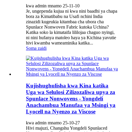
kwa admin mnamo 25-11-10
Je, ungependa kujua ni kwa nini baadhi ya chapa
bora za Kimatibabu na Usafi nchini India
zinazidi kugeukia kitambaa cha ubora cha
Spunlace Nonwoven Fabric kutoka Uchina?
Katika soko la kimataifa lililojaa chaguo nyingi,
ni nini hufanya matoleo haya ya Kichina yavutie
hivi kwamba wameaminika katika...
Soma zaidi
Kujishughulisha kwa Kina katika
Uga wa Selulosi Zilizozaliwa upya za
Spunlace Nonwovens - Yongdeli
Anachambua Manufaa ya Msingi ya
Lyocell na Nyenzo za Viscose
kwa admin mnamo 25-10-27
Hivi majuzi, Changshu Yongdeli Spunlaced