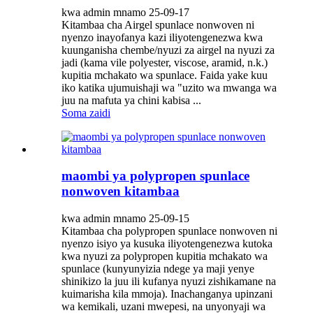
kwa admin mnamo 25-09-17
Kitambaa cha Airgel spunlace nonwoven ni
nyenzo inayofanya kazi iliyotengenezwa kwa
kuunganisha chembe/nyuzi za airgel na nyuzi za
jadi (kama vile polyester, viscose, aramid, n.k.)
kupitia mchakato wa spunlace. Faida yake kuu
iko katika ujumuishaji wa "uzito wa mwanga wa
juu na mafuta ya chini kabisa ...
Soma zaidi
maombi ya polypropen spunlace
nonwoven kitambaa
kwa admin mnamo 25-09-15
Kitambaa cha polypropen spunlace nonwoven ni
nyenzo isiyo ya kusuka iliyotengenezwa kutoka
kwa nyuzi za polypropen kupitia mchakato wa
spunlace (kunyunyizia ndege ya maji yenye
shinikizo la juu ili kufanya nyuzi zishikamane na
kuimarisha kila mmoja). Inachanganya upinzani
wa kemikali, uzani mwepesi, na unyonyaji wa