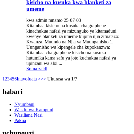
kisicho na kusuka kwa blanketi za
umeme
kwa admin mnamo 25-07-03
Kitambaa kisicho na kusuka cha graphene
kinachukua nafasi ya mizunguko ya kitamaduni
kwenye blanketi za umeme kupitia njia zifuatazo:
Kwanza. Muundo na Njia ya Muunganisho 1.
Uunganisho wa kipengele cha kupokanzwa:
Kitambaa cha graphene kisicho na kusuka
hutumika kama safu ya joto kuchukua nafasi ya
upinzani wa aloi ...
Soma zaidi
1
2
3
4
5
6
Inayofuata >
>>
Ukurasa wa 1/7
habari
Nyumbani
Wasifu wa Kampuni
Wasiliana Nasi
Pakua
uchunguzi